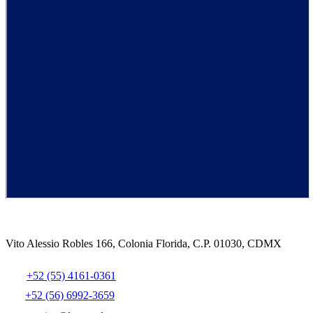
Vito Alessio Robles 166, Colonia Florida, C.P. 01030, CDMX
+52 (55) 4161-0361
+52 (56) 6992-3659